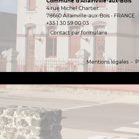
Commune d'Allainville-aux-Bois
4 rue Michel Chartier
78660 Allainville-aux-Bois - FRANCE
+33 1 30 59 00 03
Contact par formulaire
Mentions légales
-
P