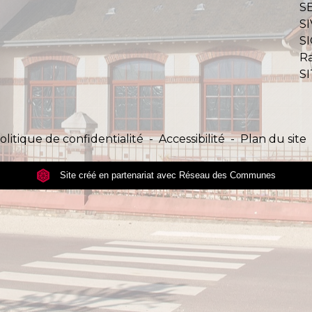
S
SI
S
Ra
S
olitique de confidentialité
-
Accessibilité
-
Plan du site
Site créé en partenariat avec Réseau des Communes