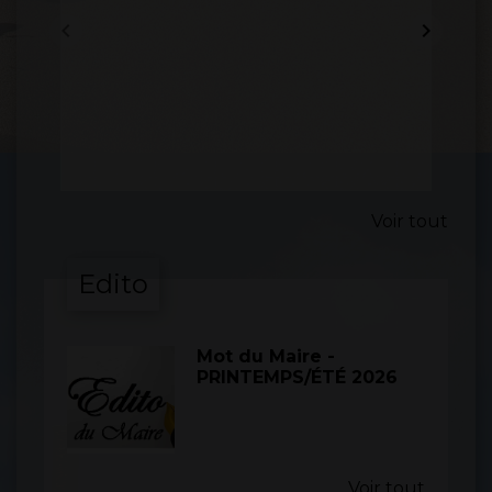
keyboard_arrow_left
keyboard_arrow_right
Voir tout
Edito
Mot du Maire -
PRINTEMPS/ÉTÉ 2026
Voir tout