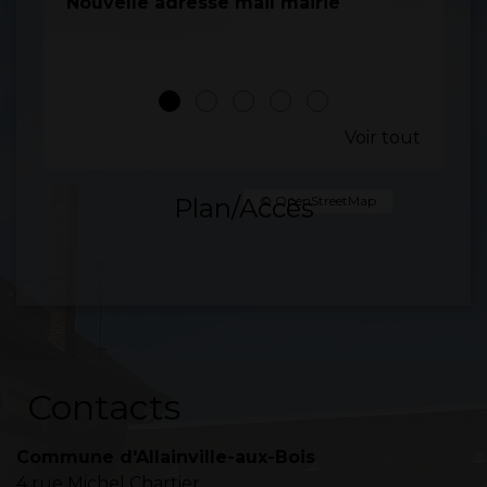
Nouvelle adresse mail mairie
SITR
2025
Voir tout
Plan/Accès
© OpenStreetMap
Contacts
Commune d'Allainville-aux-Bois
4 rue Michel Chartier