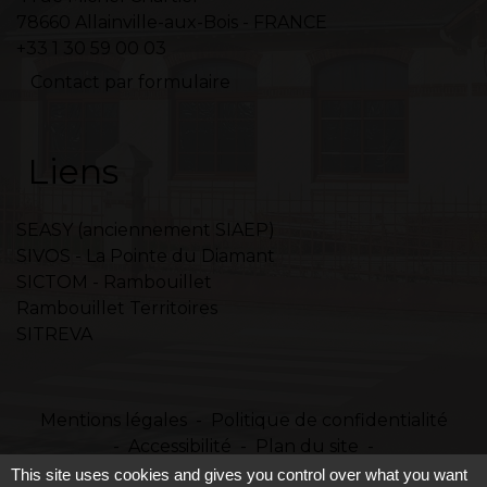
78660 Allainville-aux-Bois - FRANCE
+33 1 30 59 00 03
Contact par formulaire
Liens
SEASY (anciennement SIAEP)
SIVOS - La Pointe du Diamant
SICTOM - Rambouillet
Rambouillet Territoires
SITREVA
Mentions légales
-
Politique de confidentialité
-
Accessibilité
-
Plan du site
-
Gestion des cookies
This site uses cookies and gives you control over what you want