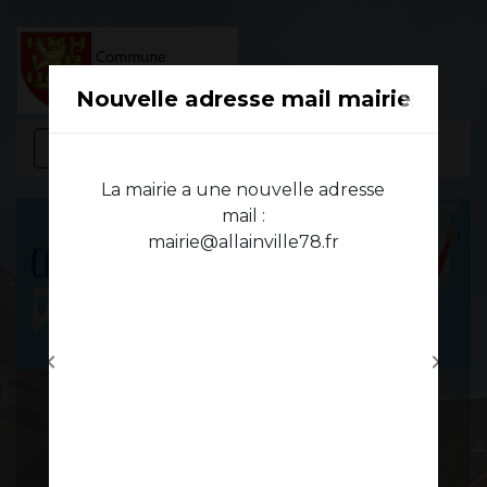
Modal d'informations
×
Nouvelle adresse mail mairie
menu
La mairie a une nouvelle adresse
mail :
mairie@allainville78.fr
chevron_left
chevron_right
Previous
Next
Conseil municipal des
jeunes
2026