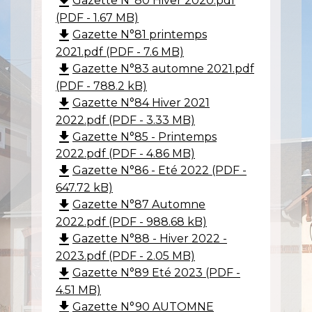
file_download
Gazette N°80 Hiver 2020.pdf
(PDF - 1.67 MB)
file_download
Gazette N°81 printemps
2021.pdf (PDF - 7.6 MB)
file_download
Gazette N°83 automne 2021.pdf
(PDF - 788.2 kB)
file_download
Gazette N°84 Hiver 2021
2022.pdf (PDF - 3.33 MB)
file_download
Gazette N°85 - Printemps
2022.pdf (PDF - 4.86 MB)
file_download
Gazette N°86 - Eté 2022 (PDF -
647.72 kB)
file_download
Gazette N°87 Automne
2022.pdf (PDF - 988.68 kB)
file_download
Gazette N°88 - Hiver 2022 -
2023.pdf (PDF - 2.05 MB)
file_download
Gazette N°89 Eté 2023 (PDF -
4.51 MB)
file_download
Gazette N°90 AUTOMNE