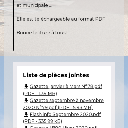
et municipale ....
Elle est téléchargeable au format PDF
Bonne lecture à tous !
Liste de pièces jointes
file_download
Gazette janvier à Mars N°78.pdf
(PDF - 1.39 MB)
file_download
Gazette septembre à novembre
2020 N°79.pdf (PDF - 5.93 MB)
file_download
Flash info Septembre 2020.pdf
(PDF - 335.99 kB)