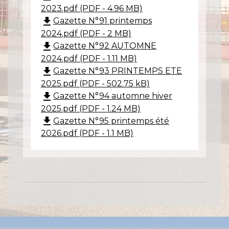
2023.pdf (PDF - 4.96 MB)
file_download
Gazette N°91 printemps
2024.pdf (PDF - 2 MB)
file_download
Gazette N°92 AUTOMNE
2024.pdf (PDF - 1.11 MB)
file_download
Gazette N°93 PRINTEMPS ETE
2025.pdf (PDF - 502.75 kB)
file_download
Gazette N°94 automne hiver
2025.pdf (PDF - 1.24 MB)
file_download
Gazette N°95 printemps été
2026.pdf (PDF - 1.1 MB)