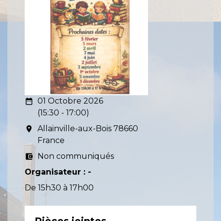
01 Octobre 2026
date_range
(15:30 - 17:00)
Allainville-aux-Bois 78660
room
France
Non communiqués
account_balance_wallet
Organisateur : -
De 15h30 à 17h00