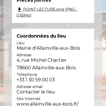
Pièces jointes
file_download
POINT LECTURE.png (PNG -
0.65Mo)
Coordonnées du lieu
Lieu
Mairie d'Allainville-aux-Bois
Adresse
4, rue Michel Chartier
78660 Allainville-aux-Bois
Téléphone
+33 1 30 59 00 03
Adresse email
Contacter le lieu
Site Internet
www.allainville-aux-bois.fr/