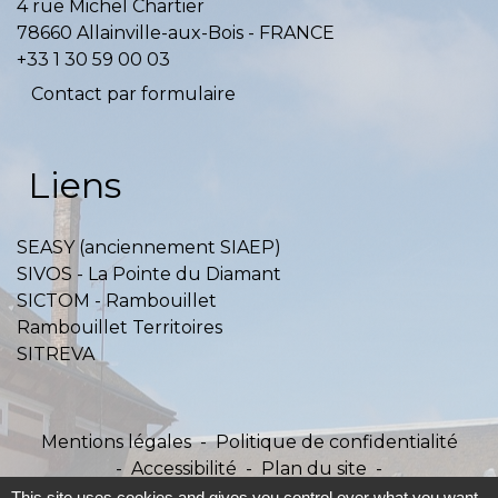
4 rue Michel Chartier
78660 Allainville-aux-Bois - FRANCE
+33 1 30 59 00 03
Contact par formulaire
Liens
SEASY (anciennement SIAEP)
SIVOS - La Pointe du Diamant
SICTOM - Rambouillet
Rambouillet Territoires
SITREVA
Mentions légales
-
Politique de confidentialité
-
Accessibilité
-
Plan du site
-
Gestion des cookies
This site uses cookies and gives you control over what you want