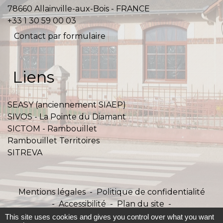
78660 Allainville-aux-Bois - FRANCE
+33 1 30 59 00 03
Contact par formulaire
Liens
SEASY (anciennement SIAEP)
SIVOS - La Pointe du Diamant
SICTOM - Rambouillet
Rambouillet Territoires
SITREVA
Mentions légales
-
Politique de confidentialité
-
Accessibilité
-
Plan du site
-
Gestion des cookies
This site uses cookies and gives you control over what you want