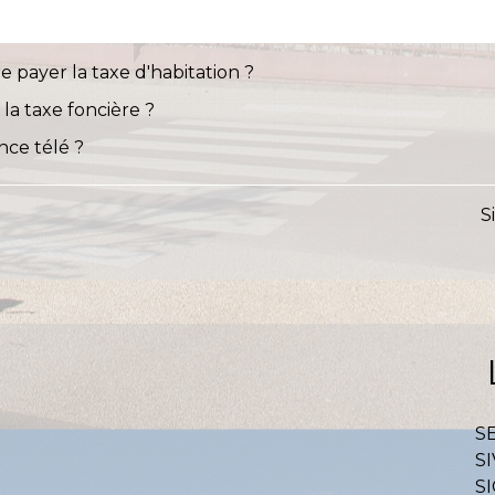
e payer la taxe d'habitation ?
 la taxe foncière ?
nce télé ?
S
S
SI
S