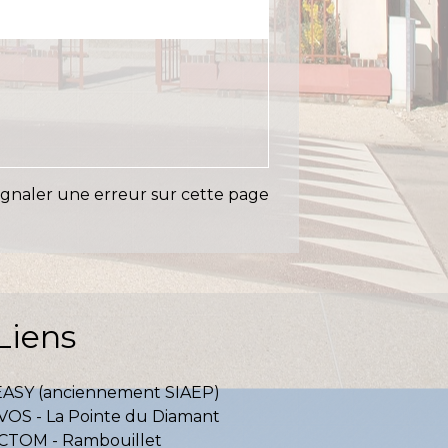
ignaler une erreur sur cette page
Liens
EASY (anciennement SIAEP)
VOS - La Pointe du Diamant
ICTOM - Rambouillet