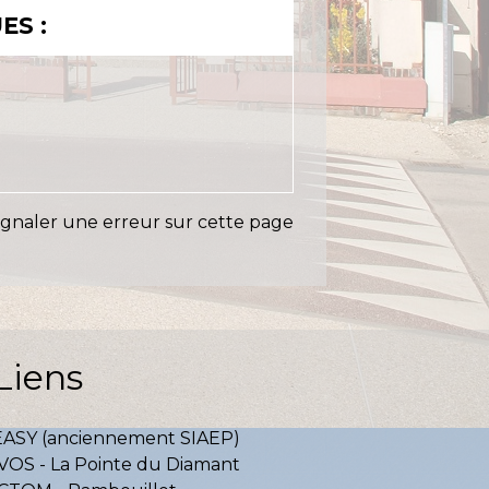
ES :
ignaler une erreur sur cette page
Liens
EASY (anciennement SIAEP)
VOS - La Pointe du Diamant