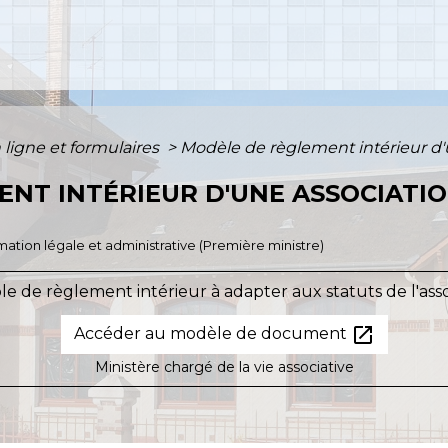
 ligne et formulaires
>
Modèle de règlement intérieur d'
NT INTÉRIEUR D'UNE ASSOCIATI
ormation légale et administrative (Première ministre)
e de règlement intérieur à adapter aux statuts de l'asso
open_in_new
Accéder au modèle de document
Ministère chargé de la vie associative