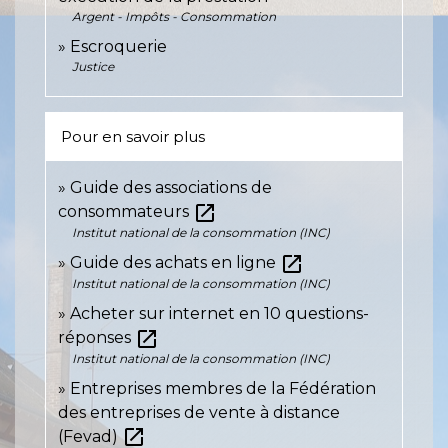
Argent - Impôts - Consommation
Escroquerie
Justice
Pour en savoir plus
Guide des associations de
open_in_new
consommateurs
Institut national de la consommation (INC)
open_in_new
Guide des achats en ligne
Institut national de la consommation (INC)
Acheter sur internet en 10 questions-
open_in_new
réponses
Institut national de la consommation (INC)
Entreprises membres de la Fédération
des entreprises de vente à distance
open_in_new
(Fevad)