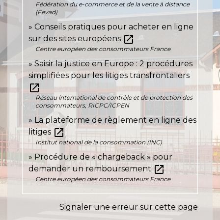
Fédération du e-commerce et de la vente à distance
(Fevad)
Conseils pratiques pour acheter en ligne
open_in_new
sur des sites européens
Centre européen des consommateurs France
Saisir la justice en Europe : 2 procédures
simplifiées pour les litiges transfrontaliers
open_in_new
Réseau international de contrôle et de protection des
consommateurs, RICPC/ICPEN
La plateforme de règlement en ligne des
open_in_new
litiges
Institut national de la consommation (INC)
Procédure de « chargeback » pour
open_in_new
demander un remboursement
Centre européen des consommateurs France
Signaler une erreur sur cette page