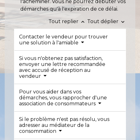
l'acheminer. Vous ne pourrez débuter vos
démarches qu'à l'expiration de ce délai.
Tout replier
Tout déplier
keyboard_arrow_up
keyboard_arrow_down
Contacter le vendeur pour trouver
une solution à l'amiable
Si vous n'obtenez pas satisfaction,
envoyer une lettre recommandée
avec accusé de réception au
vendeur
Pour vous aider dans vos
démarches, vous rapprocher d'une
association de consommateurs
Si le problème n'est pas résolu, vous
adresser au médiateur de la
consommation