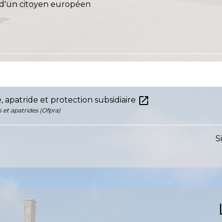
e d'un citoyen européen
open_in_new
é, apatride et protection subsidiaire
s et apatrides (Ofpra)
S