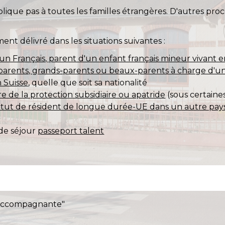
lique pas à toutes les familles étrangères. D'autres proc
nt délivré dans les situations suivantes :
un Français, parent d'un enfant français mineur vivant 
 parents, grands-parents ou beaux-parents à charge d'un
 Suisse
, quelle que soit sa nationalité
re de la protection subsidiaire ou apatride
(sous certaine
statut de résident de longue durée-UE dans un autre pa
 de séjour
passeport talent
e accompagnante"