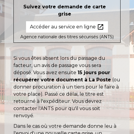
Suivez votre demande de carte
grise
open_in_new
Accéder au service en ligne
Agence nationale des titres sécurisés (ANTS)
Si vous êtes absent lors du passage du
facteur, un avis de passage vous sera
déposé. Vous avez ensuite
15 jours pour
récupérer votre document à La Poste
(ou
donner procuration à un tiers pour le faire à
votre place). Passé ce délai, le titre est
retourné à l'expéditeur. Vous devrez
contacter l'ANTS pour qu'il vous soit
renvoyé.
Dans le cas où votre demande donne leu à
l'envoi d'une nouvelle carte grise, un