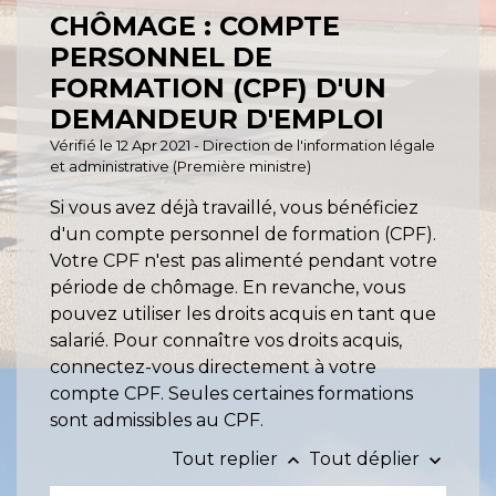
CHÔMAGE : COMPTE
PERSONNEL DE
FORMATION (CPF) D'UN
DEMANDEUR D'EMPLOI
Vérifié le 12 Apr 2021 - Direction de l'information légale
et administrative (Première ministre)
Si vous avez déjà travaillé, vous bénéficiez
d'un compte personnel de formation (CPF).
Votre CPF n'est pas alimenté pendant votre
période de chômage. En revanche, vous
pouvez utiliser les droits acquis en tant que
salarié. Pour connaître vos droits acquis,
connectez-vous directement à votre
compte CPF. Seules certaines formations
sont admissibles au CPF.
Tout replier
Tout déplier
keyboard_arrow_up
keyboard_arrow_down