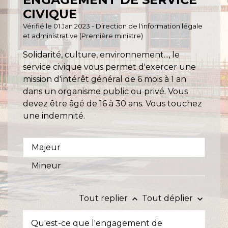
CIVIQUE
Vérifié le 01 Jan 2023 - Direction de l'information légale
et administrative (Première ministre)
Solidarité, culture, environnement..., le
service civique vous permet d'exercer une
mission d'intérêt général de 6 mois à 1 an
dans un organisme public ou privé. Vous
devez être âgé de 16 à 30 ans. Vous touchez
une indemnité.
Majeur
Mineur
Tout replier
Tout déplier
keyboard_arrow_up
keyboard_arrow_down
Qu'est-ce que l'engagement de