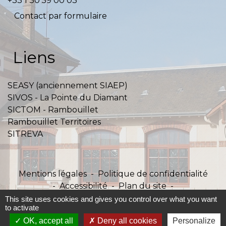
+33 1 30 59 00 03
Contact par formulaire
Liens
SEASY (anciennement SIAEP)
SIVOS - La Pointe du Diamant
SICTOM - Rambouillet
Rambouillet Territoires
SITREVA
Mentions légales
-
Politique de confidentialité
-
Accessibilité
-
Plan du site
-
Gestion des cookies
This site uses cookies and gives you control over what you want
to activate
OK, accept all
Deny all cookies
Personalize
Site créé en partenariat avec Réseau des Communes