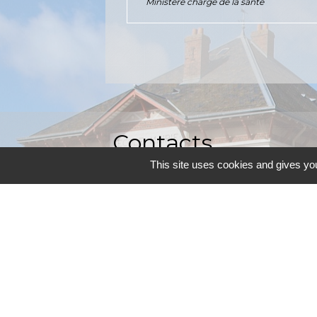
Ministère chargé de la santé
Contacts
This site uses cookies and gives you
Commune d'Allainville-aux-Bois
4 rue Michel Chartier
78660 Allainville-aux-Bois - FRANCE
+33 1 30 59 00 03
Contact par formulaire
Mentions légales
-
P