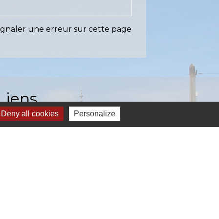
ignaler une erreur sur cette page
Liens
Deny all cookies
Personalize
EASY (anciennement SIAEP)
VOS - La Pointe du Diamant
ICTOM - Rambouillet
mbouillet Territoires
ITREVA
-
Gestion des cookies