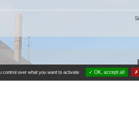
S
 control over what you want to activate
OK, accept all
S
SI
S
Ra
S
olitique de confidentialité
-
Accessibilité
-
Plan du site