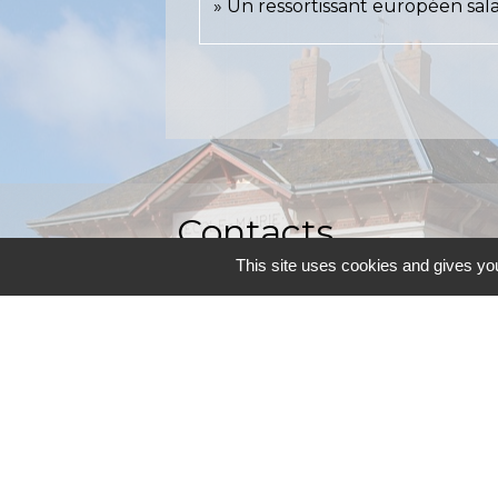
Un ressortissant européen salar
Contacts
This site uses cookies and gives you
Commune d'Allainville-aux-Bois
4 rue Michel Chartier
78660 Allainville-aux-Bois - FRANCE
+33 1 30 59 00 03
Contact par formulaire