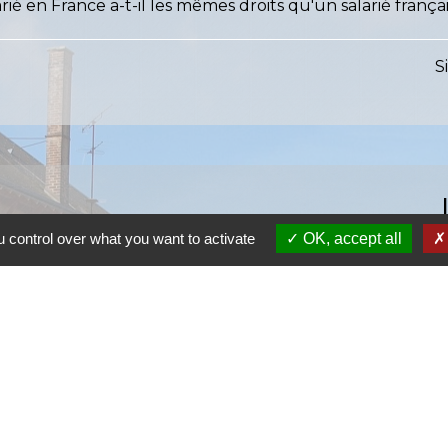
ié en France a-t-il les mêmes droits qu'un salarié françai
S
 control over what you want to activate
OK, accept all
S
SI
S
Ra
S