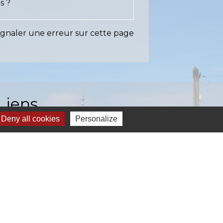
s ?
ignaler une erreur sur cette page
Liens
Deny all cookies
Personalize
EASY (anciennement SIAEP)
VOS - La Pointe du Diamant
ICTOM - Rambouillet
mbouillet Territoires
ITREVA