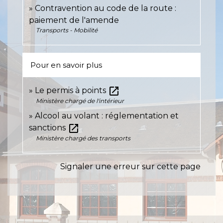
Contravention au code de la route :
paiement de l'amende
Transports - Mobilité
Pour en savoir plus
open_in_new
Le permis à points
Ministère chargé de l'intérieur
Alcool au volant : réglementation et
open_in_new
sanctions
Ministère chargé des transports
Signaler une erreur sur cette page