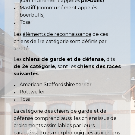
(communément appelés
pit-bulls
)
Mastiff (communément appelés
boerbulls)
Tosa
Les
éléments de reconnaissance
de ces
chiens de 1
re
catégorie sont définis par
arrêté.
Les
chiens de garde et de défense,
dits
de 2
e
catégorie,
sont les
chiens des races
suivantes
:
American Staffordshire terrier
Rottweiler
Tosa
La catégorie des chiens de garde et de
défense comprend aussi les chiens issus de
croisements assimilables par leurs
caractéristiques morphologiques aux chiens