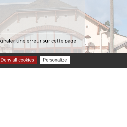
ignaler une erreur sur cette page
Deny all cookies
Personalize
Liens
EASY (anciennement SIAEP)
VOS - La Pointe du Diamant
ICTOM - Rambouillet
mbouillet Territoires
ITREVA