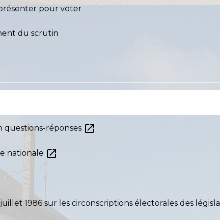
à présenter pour voter
ment du scrutin
open_in_new
 en questions-réponses
open_in_new
ée nationale
juillet 1986 sur les circonscriptions électorales des législ