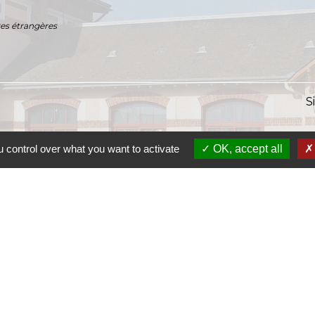
res étrangères
S
 control over what you want to activate
OK, accept all
S
SI
S
Ra
S