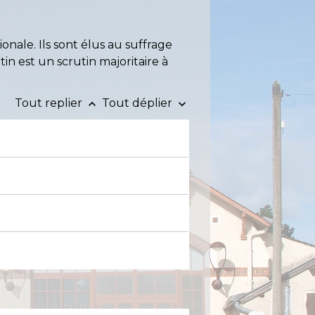
ionale. Ils sont élus au suffrage
utin est un scrutin majoritaire à
Tout replier
Tout déplier
keyboard_arrow_up
keyboard_arrow_down