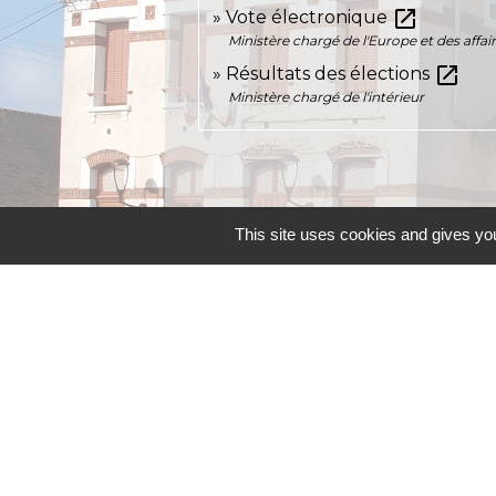
open_in_new
Vote électronique
Ministère chargé de l'Europe et des affai
open_in_new
Résultats des élections
Ministère chargé de l'intérieur
This site uses cookies and gives you
Contacts
Commune d'Allainville-aux-Bois
4 rue Michel Chartier
78660 Allainville-aux-Bois - FRANCE
+33 1 30 59 00 03
Contact par formulaire