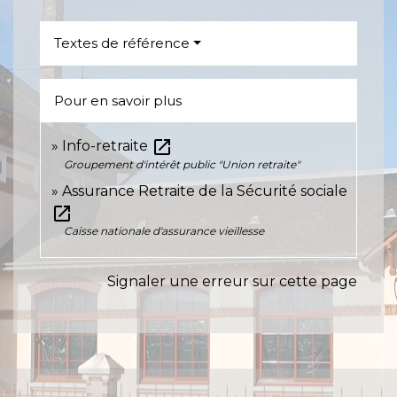
Textes de référence
Pour en savoir plus
open_in_new
Info-retraite
Groupement d'intérêt public "Union retraite"
Assurance Retraite de la Sécurité sociale
open_in_new
Caisse nationale d'assurance vieillesse
Signaler une erreur sur cette page