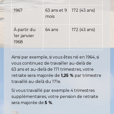
1967
63 ans et 9
172 (43 ans)
mois
À partir du
64 ans
172 (43 ans)
1
er
janvier
1968
Ainsi par exemple, si vous êtes né en 1964, si
vous continuez de travailler au-delà de
63 ans et au-delà de 171 trimestres, votre
retraite sera majorée de
1,25 %
par trimestre
travaillé au-delà du 171
e
.
Si vous travaillé par exemple 4 trimestres
supplémentaires, votre pension de retraite
sera majorée de
5 %
.