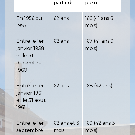
partir de :
plein
En 1956 ou
62 ans
166 (41 ans 6
1957
mois)
Entre le 1
er
62 ans
167 (41 ans 9
janvier 1958
mois)
et le 31
décembre
1960
Entre le 1
er
62 ans
168 (42 ans)
janvier 1961
et le 31 aout
1961
Entre le 1
er
62 ans et 3
169 (42 ans 3
septembre
mois
mois)