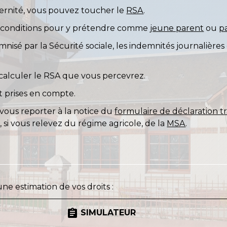
ternité, vous pouvez toucher le
RSA
.
es conditions pour y prétendre comme
jeune parent
ou
p
mnisé par la Sécurité sociale, les indemnités journalièr
 calculer le RSA que vous percevrez.
 prises en compte.
vous reporter à la notice du
formulaire de déclaration t
 si vous relevez du régime agricole, de la
MSA
.
e estimation de vos droits :
assignment
SIMULATEUR