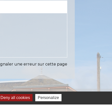
ignaler une erreur sur cette page
Liens
Deny all cookies
Personalize