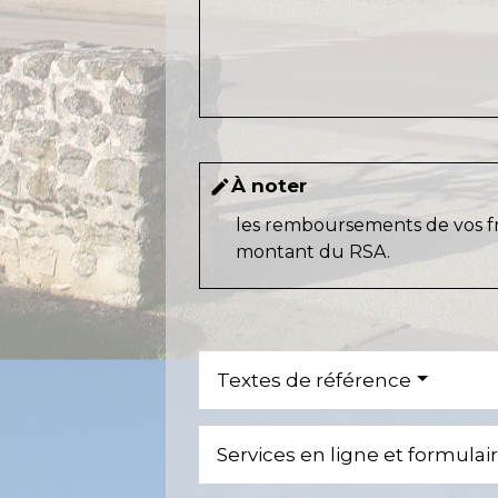
À noter
edit
les remboursements de vos fr
montant du RSA.
Textes de référence
Services en ligne et formulai