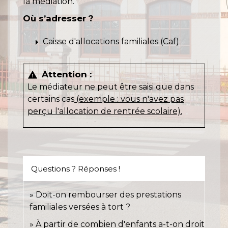
la médiation.
Où s’adresser ?
arrow_right
Caisse d'allocations familiales (Caf)
Attention :
warning
Le médiateur ne peut être saisi que dans
certains cas
(exemple : vous n'avez pas
perçu l'allocation de rentrée scolaire).
Questions ? Réponses !
Doit-on rembourser des prestations
familiales versées à tort ?
À partir de combien d'enfants a-t-on droit