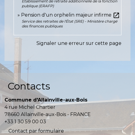
Établissement de retraite additionnelle de la fonction
publique (ERAFP)
open_in_new
Pension d'un orphelin majeur infirme
Service des retraites de l'État (SRE) - Ministère chargé
des finances publiques
Signaler une erreur sur cette page
Contacts
Commune d'Allainville-aux-Bois
4 rue Michel Chartier
78660 Allainville-aux-Bois - FRANCE
+33 1 30 59 00 03
Contact par formulaire