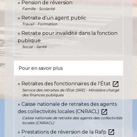
Pension de réversion
Famille - Scolarité
Retraite d'un agent public
Travail - Formation
Retraite pour invalidité dans la fonction
publique
Social - Santé
Pour en savoir plus
open_in_new
Retraites des fonctionnaires de l'État
Service des retraites de l'État (SRE) - Ministère chargé
des finances publiques
Caisse nationale de retraites des agents
open_in_new
des collectivités locales (CNRACL)
Caisse nationale de retraite des agents des collectivités
locales (CNRACL)
open_in_new
Prestations de réversion de la Rafp