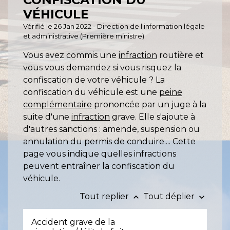
VÉHICULE
Vérifié le 26 Jan 2022 - Direction de l'information légale
et administrative (Première ministre)
Vous avez commis une
infraction
routière et
vous vous demandez si vous risquez la
confiscation de votre véhicule ? La
confiscation du véhicule est une
peine
complémentaire
prononcée par un juge à la
suite d'une
infraction
grave. Elle s'ajoute à
d'autres sanctions : amende, suspension ou
annulation du permis de conduire.... Cette
page vous indique quelles infractions
peuvent entraîner la confiscation du
véhicule.
Tout replier
Tout déplier
keyboard_arrow_up
keyboard_arrow_down
Accident grave de la