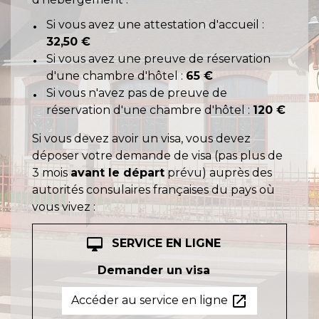
Si vous avez une attestation d'accueil :
32,50 €
Si vous avez une preuve de réservation
d'une chambre d'hôtel :
65 €
Si vous n'avez pas de preuve de
réservation d'une chambre d'hôtel :
120 €
Si vous devez avoir un visa, vous devez
déposer votre demande de visa (pas plus de
3 mois
avant le départ
prévu) auprès des
autorités consulaires françaises du pays où
vous vivez :
desktop_mac
SERVICE EN LIGNE
Demander un visa
open_in_new
Accéder au service en ligne