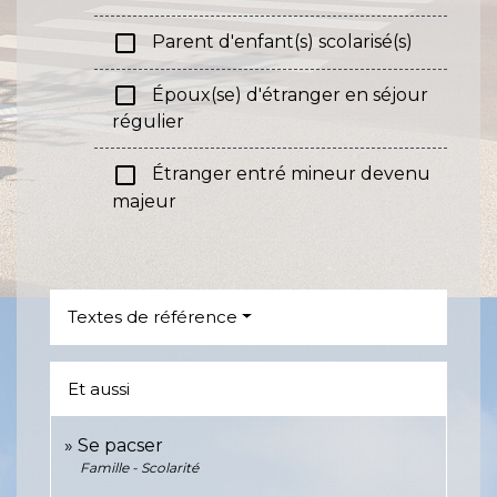
check_box_outline_blank
Parent d'enfant(s) scolarisé(s)
check_box_outline_blank
Époux(se) d'étranger en séjour
régulier
check_box_outline_blank
Étranger entré mineur devenu
majeur
Textes de référence
Et aussi
Se pacser
Famille - Scolarité