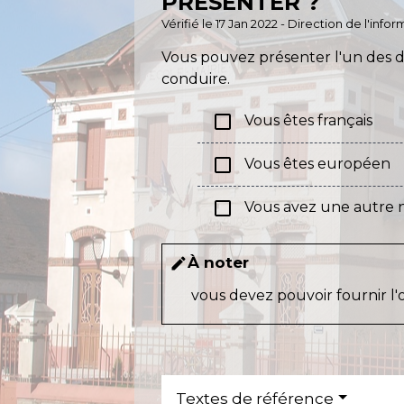
PRÉSENTER ?
Vérifié le 17 Jan 2022 - Direction de l'inf
Vous pouvez présenter l'un des d
conduire.
check_box_outline_blank
Vous êtes français
check_box_outline_blank
Vous êtes européen
check_box_outline_blank
Vous avez une autre n
À noter
edit
vous devez pouvoir fournir l'
Textes de référence