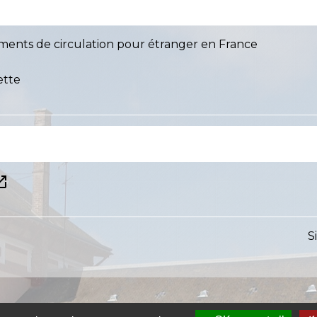
uments de circulation pour étranger en France
ette
in_new
S