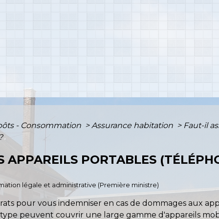
mpôts - Consommation
>
Assurance habitation
>
Faut-il a
?
ES APPAREILS PORTABLES (TÉLÉPH
ormation légale et administrative (Première ministre)
trats pour vous indemniser en cas de dommages aux app
e ce type peuvent couvrir une large gamme d'appareils mob