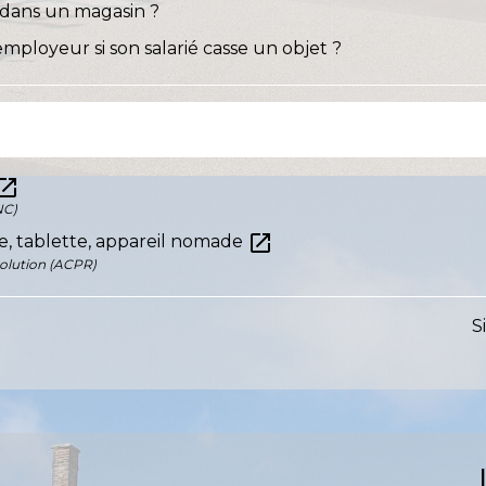
e dans un magasin ?
employeur si son salarié casse un objet ?
en_in_new
NC)
open_in_new
e, tablette, appareil nomade
solution (ACPR)
S