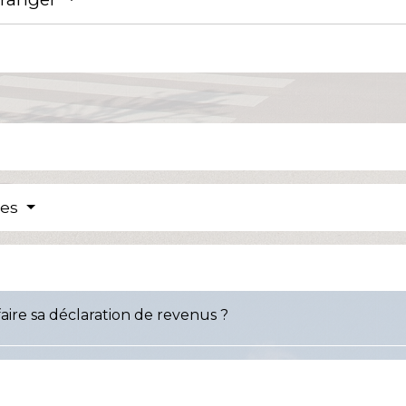
res
faire sa déclaration de revenus ?