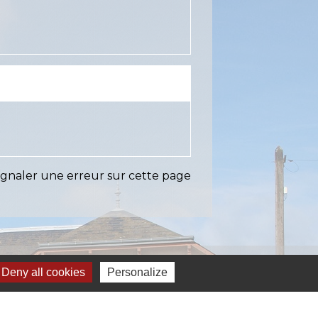
ignaler une erreur sur cette page
Liens
Deny all cookies
Personalize
EASY (anciennement SIAEP)