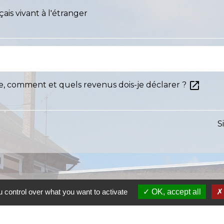
ais vivant à l'étranger
open_in_new
ce, comment et quels revenus dois-je déclarer ?
S
 control over what you want to activate
OK, accept all
S