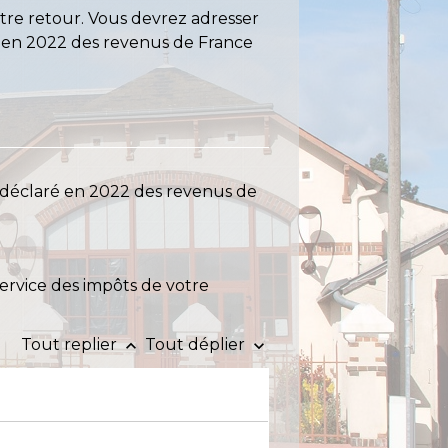
tre retour. Vous devrez adresser
ré en 2022 des revenus de France
 déclaré en 2022 des revenus de
service des impôts de votre
Tout replier
Tout déplier
keyboard_arrow_up
keyboard_arrow_down