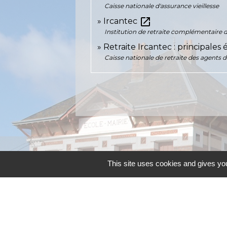
Caisse nationale d'assurance vieillesse
open_in_new
Ircantec
Institution de retraite complémentaire de
Retraite Ircantec : principale
Caisse nationale de retraite des agents d
Contacts
This site uses cookies and gives you
Commune d'Allainville-aux-Bois
4 rue Michel Chartier
78660 Allainville-aux-Bois - FRANCE
+33 1 30 59 00 03