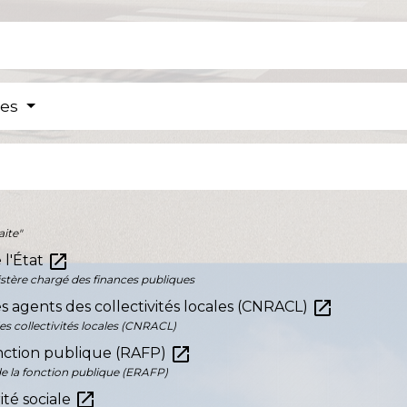
res
aite"
open_in_new
 l'État
inistère chargé des finances publiques
open_in_new
es agents des collectivités locales (CNRACL)
es collectivités locales (CNRACL)
open_in_new
fonction publique (RAFP)
de la fonction publique (ERAFP)
open_in_new
ité sociale