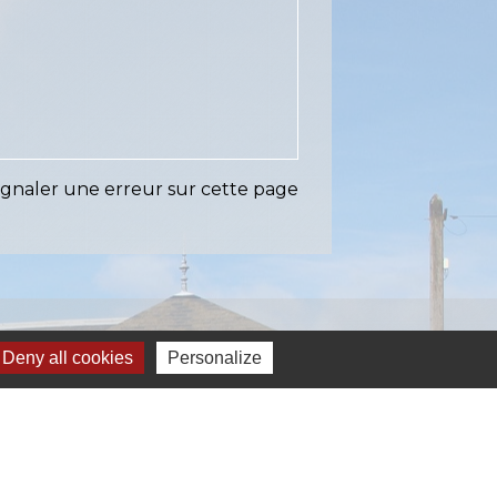
ignaler une erreur sur cette page
Liens
Deny all cookies
Personalize
EASY (anciennement SIAEP)
VOS - La Pointe du Diamant
ICTOM - Rambouillet
mbouillet Territoires