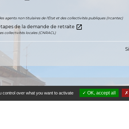
s agents non titulaires de l'État et des collectivités publiques (Ircantec)
open_in_new
s étapes de la demande de retraite
es collectivités locales (CNRACL)
S
 control over what you want to activate
OK, accept all
S
SI
S
Ra