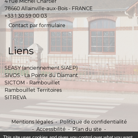
4 rue Michel Chartier
78660 Allainville-aux-Bois - FRANCE
+33 1 30 59 00 03
Contact par formulaire
Liens
SEASY (anciennement SIAEP)
SIVOS - La Pointe du Diamant
SICTOM - Rambouillet
Rambouillet Territoires
SITREVA
Mentions légales
-
Politique de confidentialité
-
Accessibilité
-
Plan du site
-
Gestion des cookies
This site uses cookies and gives you control over what you want