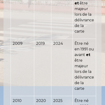
et
être
majeur
lors de la
délivrance
de la
carte
2009
2019
2024
Être né
en 1991 ou
avant
et
être
majeur
lors de la
délivrance
de la
carte
2010
2020
2025
Être né