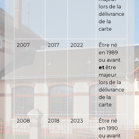
lors de la
délivrance
de la
carte
2007
2017
2022
Être né
en 1989
ou avant
et
être
majeur
lors de la
délivrance
de la
carte
2008
2018
2023
Être né
en 1990
ou avant