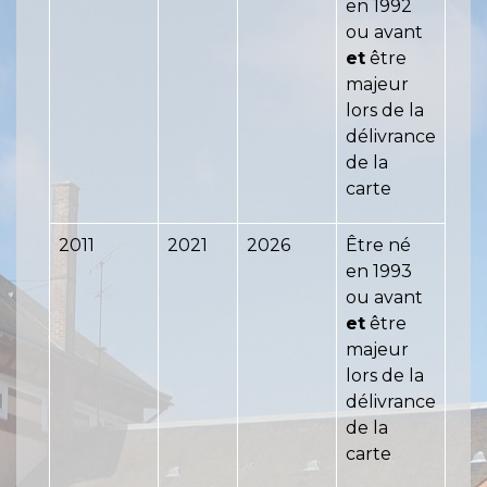
en 1992
ou avant
et
être
majeur
lors de la
délivrance
de la
carte
2011
2021
2026
Être né
en 1993
ou avant
et
être
majeur
lors de la
délivrance
de la
carte