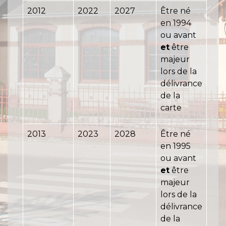
2012
2022
2027
Être né
en 1994
ou avant
et
être
majeur
lors de la
délivrance
de la
carte
2013
2023
2028
Être né
en 1995
ou avant
et
être
majeur
lors de la
délivrance
de la