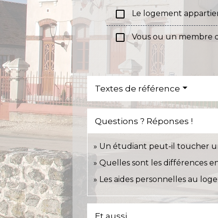
check_box_outline_blank
Le logement appartien
check_box_outline_blank
Vous ou un membre de 
Textes de référence
Questions ? Réponses !
Un étudiant peut-il toucher u
Quelles sont les différences e
Les aides personnelles au log
Et aussi