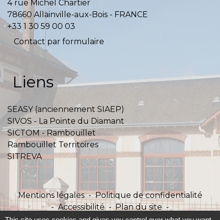
4 rue Michel Chartier
78660 Allainville-aux-Bois - FRANCE
+33 1 30 59 00 03
Contact par formulaire
Liens
SEASY (anciennement SIAEP)
SIVOS - La Pointe du Diamant
SICTOM - Rambouillet
Rambouillet Territoires
SITREVA
Mentions légales
-
Politique de confidentialité
-
Accessibilité
-
Plan du site
-
Gestion des cookies
This site uses cookies and gives you control over what you want