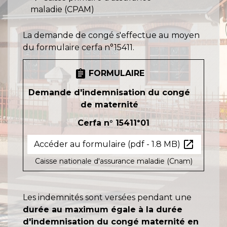
maladie (CPAM)
La demande de congé s'effectue au moyen
du formulaire cerfa n°15411.
assignment
FORMULAIRE
Demande d'indemnisation du congé
de maternité
Cerfa n° 15411*01
open_in_new
Accéder au formulaire (pdf - 1.8 MB)
Caisse nationale d'assurance maladie (Cnam)
Les indemnités sont versées pendant une
durée au maximum égale à la durée
d'indemnisation du congé maternité en