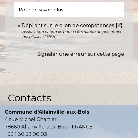
Pour en savoir plus
open_in_new
Dépliant sur le bilan de compétences
Association nationale pour la formation du personnel
hospitalier (ANFH)
Signaler une erreur sur cette page
Contacts
Commune d'Allainville-aux-Bois
4 rue Michel Chartier
78660 Allainville-aux-Bois - FRANCE
+33 1 30 59 00 03