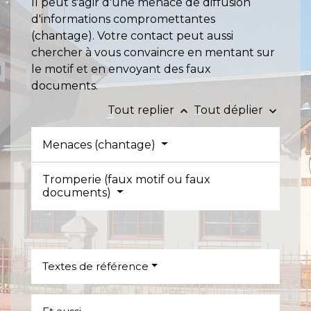
Il peut s'agir d'une menace de diffusion
d'informations compromettantes
(chantage). Votre contact peut aussi
chercher à vous convaincre en mentant sur
le motif et en envoyant des faux
documents.
Tout replier
Tout déplier
keyboard_arrow_up
keyboard_arrow_down
Menaces (chantage)
Tromperie (faux motif ou faux
documents)
Textes de référence