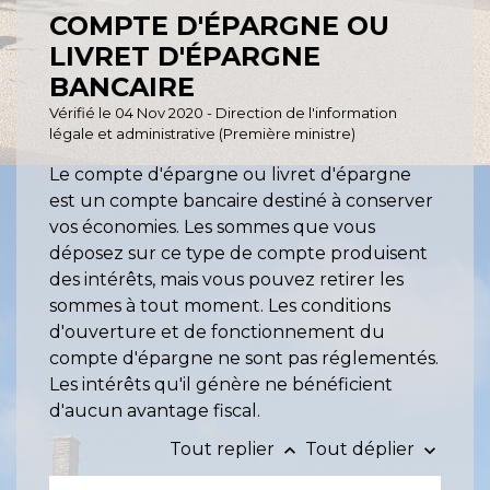
COMPTE D'ÉPARGNE OU
LIVRET D'ÉPARGNE
BANCAIRE
Vérifié le 04 Nov 2020 - Direction de l'information
légale et administrative (Première ministre)
Le compte d'épargne ou livret d'épargne
est un compte bancaire destiné à conserver
vos économies. Les sommes que vous
déposez sur ce type de compte produisent
des intérêts, mais vous pouvez retirer les
sommes à tout moment. Les conditions
d'ouverture et de fonctionnement du
compte d'épargne ne sont pas réglementés.
Les intérêts qu'il génère ne bénéficient
d'aucun avantage fiscal.
Tout replier
Tout déplier
keyboard_arrow_up
keyboard_arrow_down