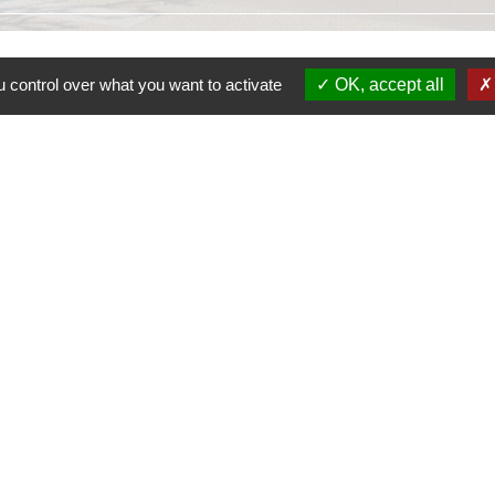
 control over what you want to activate
OK, accept all
S
S
SI
S