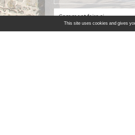
Comment faire si...
This site uses cookies and gives you
Je pars de chez mes parents
Je déménage
Contacts
Commune d'Allainville-aux-Bois
4 rue Michel Chartier
78660 Allainville-aux-Bois - FRANCE