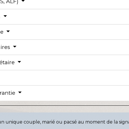
S, ALF)
n
re
aires
étaire
arantie
un unique couple, marié ou pacsé au moment de la signa