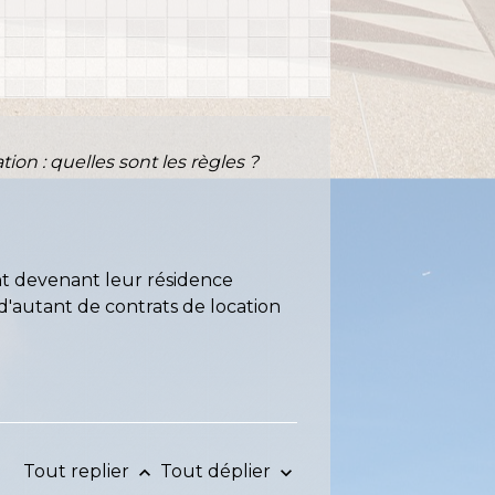
tion : quelles sont les règles ?
 devenant leur résidence
 d'autant de contrats de location
Tout replier
Tout déplier
keyboard_arrow_up
keyboard_arrow_down