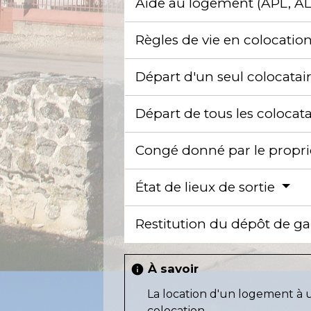
Aide au logement (APL, AL
Règles de vie en colocatio
Départ d'un seul colocatai
Départ de tous les colocat
Congé donné par le propri
État de lieux de sortie
Restitution du dépôt de g
À savoir
info
La location d'un logement à 
colocation.