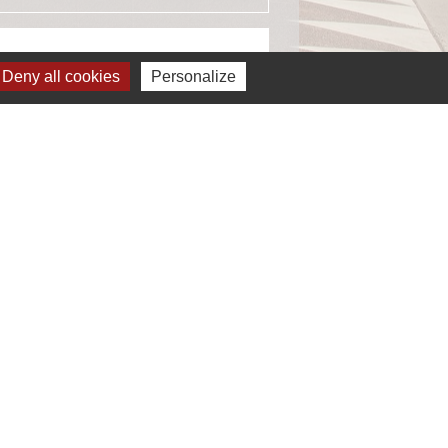
Deny all cookies
Personalize
ignaler une erreur sur cette page
Liens
EASY (anciennement SIAEP)
VOS - La Pointe du Diamant
ICTOM - Rambouillet