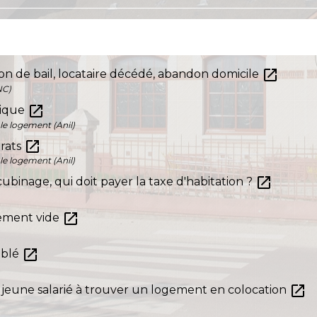
open_in_new
sion de bail, locataire décédé, abandon domicile
NC)
open_in_new
nique
le logement (Anil)
open_in_new
trats
le logement (Anil)
open_in_new
ubinage, qui doit payer la taxe d'habitation ?
open_in_new
gement vide
open_in_new
ublé
open_in_new
e jeune salarié à trouver un logement en colocation