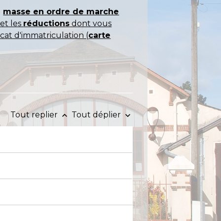
a
masse en ordre de marche
et les
réductions
dont vous
cat d'immatriculation (
carte
Tout replier
Tout déplier
keyboard_arrow_up
keyboard_arrow_down