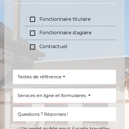
check_box_outline_blank
Fonctionnaire titulaire
check_box_outline_blank
Fonctionnaire stagiaire
check_box_outline_blank
Contractuel
Textes de référence
Services en ligne et formulaires
Questions ? Réponses !
Un agent public peut-il partir travailler