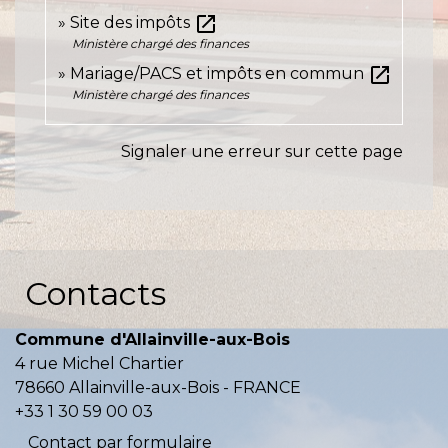
open_in_new
Site des impôts
Ministère chargé des finances
open_in_new
Mariage/PACS et impôts en commun
Ministère chargé des finances
Signaler une erreur sur cette page
Contacts
Commune d'Allainville-aux-Bois
4 rue Michel Chartier
78660 Allainville-aux-Bois - FRANCE
+33 1 30 59 00 03
Contact par formulaire