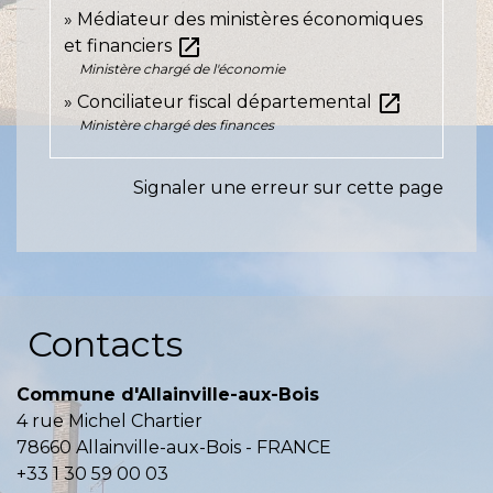
Médiateur des ministères économiques
open_in_new
et financiers
Ministère chargé de l'économie
open_in_new
Conciliateur fiscal départemental
Ministère chargé des finances
Signaler une erreur sur cette page
Contacts
Commune d'Allainville-aux-Bois
4 rue Michel Chartier
78660 Allainville-aux-Bois - FRANCE
+33 1 30 59 00 03