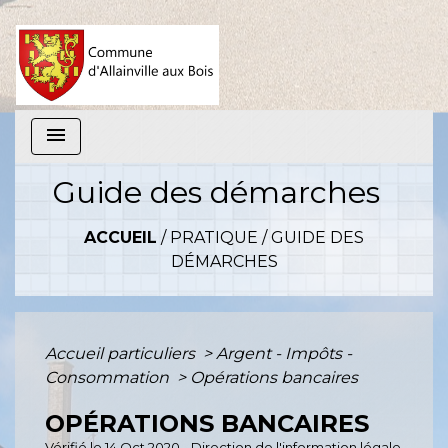
menu
Guide des démarches
ACCUEIL
/
PRATIQUE
/
GUIDE DES
DÉMARCHES
Accueil particuliers
>
Argent - Impôts -
Consommation
>
Opérations bancaires
OPÉRATIONS BANCAIRES
Vérifié le 14 Oct 2020 - Direction de l'information légale