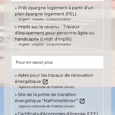
Prêt épargne logement à partir d'un
plan épargne logement (PEL)
Argent - Impôts - Consommation
Impôt sur le revenu - Travaux
d'équipement pour personne âgée ou
handicapée (crédit d'impôt)
Argent - Impôts - Consommation
Pour en savoir plus
Aides pour les travaux de rénovation
open_in_new
énergétique
Agence nationale de l'habitat (Anah)
Site de la prime de transition
open_in_new
énergétique "MaPrimeRénov'"
Agence nationale de l'habitat (Anah)
Certificats d'économies d'énergie (CEE)