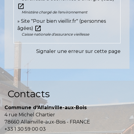
open_in_new
Ministère chargé de l'environnement
Site "Pour bien vieillir.fr" (personnes
open_in_new
âgées)
Caisse nationale d'assurance vieillesse
Signaler une erreur sur cette page
Contacts
Commune d'Allainville-aux-Bois
4 rue Michel Chartier
78660 Allainville-aux-Bois - FRANCE
+33 1 30 59 00 03