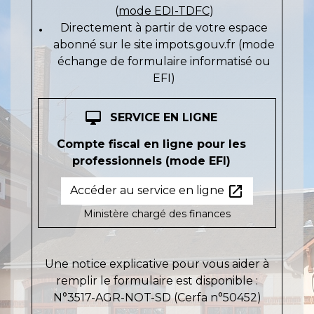
(
mode EDI-TDFC
)
Directement à partir de votre espace
abonné sur le site impots.gouv.fr (mode
échange de formulaire informatisé ou
EFI)
desktop_mac
SERVICE EN LIGNE
Compte fiscal en ligne pour les
professionnels (mode EFI)
open_in_new
Accéder au service en ligne
Ministère chargé des finances
Une notice explicative pour vous aider à
remplir le formulaire est disponible :
N°3517-AGR-NOT-SD (Cerfa n°50452)