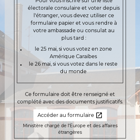
Pour vous inscrire sur une liste
électorale consulaire et voter depuis
l'étranger, vous devez utiliser ce
formulaire papier et vous rendre à
votre ambassade ou consulat au
plus tard :
le 25 mai, si vous votez en zone
Amérique Caraïbes
le 26 mai, si vous votez dans le reste
du monde
Ce formulaire doit être renseigné et
complété avec des documents justificatifs.
open_in_new
Accéder au formulaire
Ministère chargé de l'Europe et des affaires
étrangères