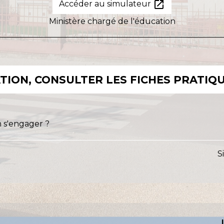
open_in_new
Accéder au simulateur
Ministère chargé de l'éducation
ION, CONSULTER LES FICHES PRATIQU
 s'engager ?
S