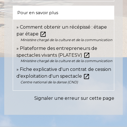
Pour en savoir plus
Comment obtenir un récépissé : étape
open_in_new
par étape
Ministère chargé de la culture et de la communication
Plateforme des entrepreneurs de
open_in_new
spectacles vivants (PLATESV)
Ministère chargé de la culture et de la communication
Fiche explicative d'un contrat de cession
open_in_new
d'exploitation d'un spectacle
Centre national de la danse (CND)
Signaler une erreur sur cette page