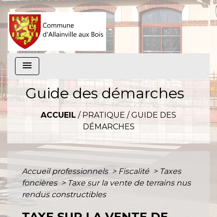
menu
Guide des démarches
ACCUEIL
/
PRATIQUE
/
GUIDE DES
DÉMARCHES
Accueil professionnels
>
Fiscalité
>
Taxes
foncières
>
Taxe sur la vente de terrains nus
rendus constructibles
TAXE SUR LA VENTE DE