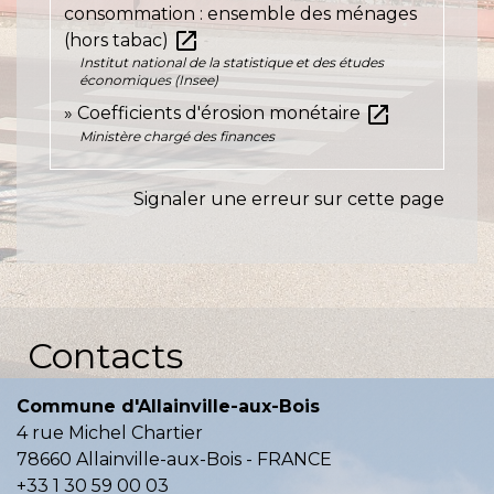
consommation : ensemble des ménages
open_in_new
(hors tabac)
Institut national de la statistique et des études
économiques (Insee)
open_in_new
Coefficients d'érosion monétaire
Ministère chargé des finances
Signaler une erreur sur cette page
Contacts
Commune d'Allainville-aux-Bois
4 rue Michel Chartier
78660 Allainville-aux-Bois - FRANCE
+33 1 30 59 00 03