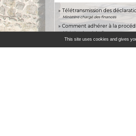
Télétransmission des déclarati
Ministère chargé des finances
Comment adhérer à la procéd
Ministère chargé des finances
This site uses cookies and gives you
open_in_new
Partenaires EDI
Direction générale des finances publiqu
Fiches focus sur les téléproc
Ministère chargé de l'économie
Contacts