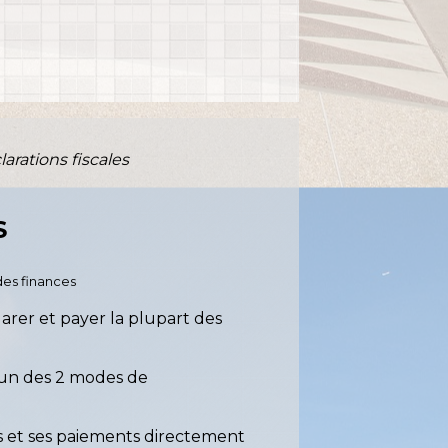
rations fiscales
S
 des finances
arer et payer la plupart des
r un des 2 modes de
ns et ses paiements directement