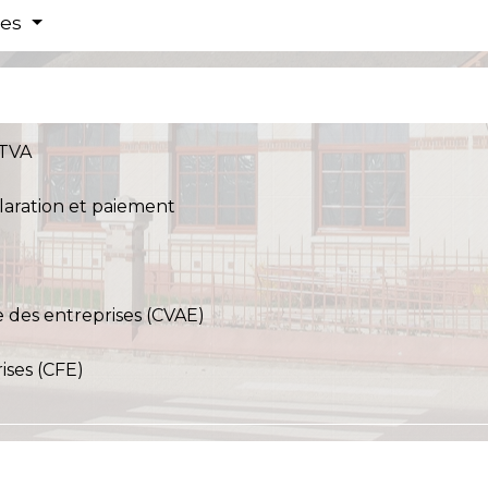
res
 TVA
éclaration et paiement
e des entreprises (CVAE)
ises (CFE)