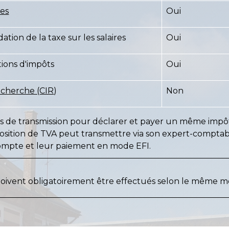
res
Oui
tion de la taxe sur les salaires
Oui
tions d'impôts
Oui
echerche (CIR
)
Non
modes de transmission pour déclarer et payer un même imp
position de TVA peut transmettre via son expert-comptab
compte et leur paiement en mode EFI.
doivent obligatoirement être effectués selon le même m