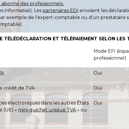
 abonné des professionnels.
 informatisé). Les
partenaires EDI
envoient les déclarati
git par exemple de l'expert-comptable ou d'un prestataire 
omptable).
E TÉLÉDÉCLARATION ET TÉLÉPAIEMENT SELON LES 
Mode EFI (esp
professionnel)
VA
Oui
crédit de TVA
Oui
ices électroniques dans les autres États
Oui
e (UE) «
mini-guichet unique TVA
» ou