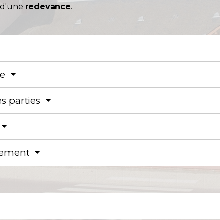
t d'une
redevance
.
ce
s parties
llement