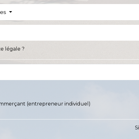
res
 légale ?
mmerçant (entrepreneur individuel)
S